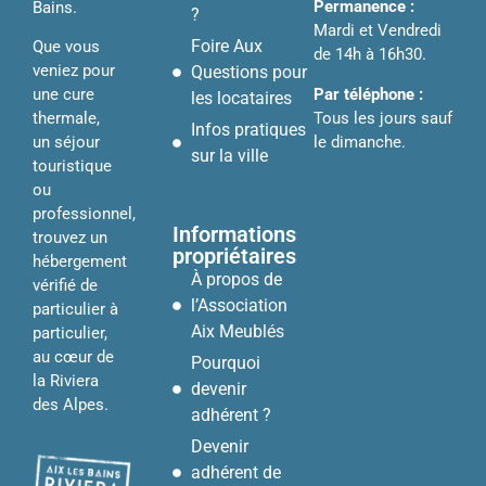
Permanence :
Bains.
?
Mardi et Vendredi
Foire Aux
Que vous
de 14h à 16h30.
veniez pour
Questions pour
Par téléphone :
une cure
les locataires
Tous les jours sauf
thermale,
Infos pratiques
le dimanche.
un séjour
sur la ville
touristique
ou
professionnel,
Informations
trouvez un
propriétaires
hébergement
À propos de
vérifié de
l’Association
particulier à
Aix Meublés
particulier,
au cœur de
Pourquoi
la Riviera
devenir
des Alpes.
adhérent ?
Devenir
adhérent de