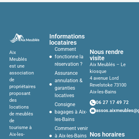
Informations
locataires
Comment
Nous rendre
Aix
fonctionne la
visite
Meublés
réservation ?
Aix Meublés – Le
est une
kiosque
Assurance
association
4 avenue Lord
de
annulation &
Revelstoke 73100
propriétaires
garanties
Aix-les-Bains
proposant
locatives
des
06 27 17 49 72
Consigne
locations
assos.aixmeubles@
bagages à Aix-
de meublés
les-Bains
de
tourisme à
Comment venir
Nos horaires
Aix-les-
à Aix-les-Bains