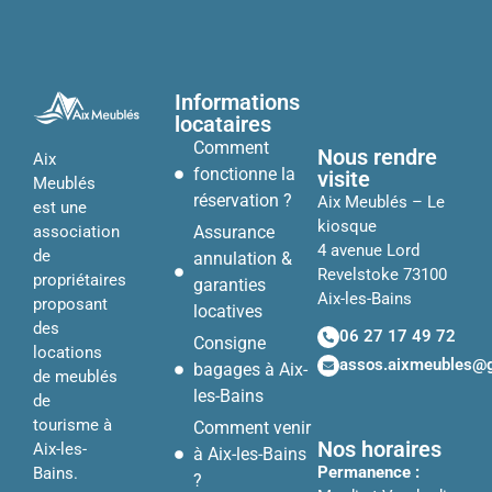
Informations
locataires
Comment
Nous rendre
Aix
fonctionne la
visite
Meublés
réservation ?
Aix Meublés – Le
est une
kiosque
Assurance
association
4 avenue Lord
de
annulation &
Revelstoke 73100
propriétaires
garanties
Aix-les-Bains
proposant
locatives
des
06 27 17 49 72
Consigne
locations
assos.aixmeubles@
bagages à Aix-
de meublés
les-Bains
de
tourisme à
Comment venir
Nos horaires
Aix-les-
à Aix-les-Bains
Permanence :
Bains.
?