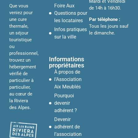
Mardi et Vendredi
Foire Aux
Que vous
de 14h à 16h30.
veniez pour
Questions pour
Par téléphone :
une cure
les locataires
Tous les jours sauf
thermale,
Infos pratiques
le dimanche.
un séjour
sur la ville
touristique
ou
professionnel,
Informations
trouvez un
propriétaires
hébergement
À propos de
vérifié de
l’Association
particulier à
Aix Meublés
particulier,
au cœur de
Pourquoi
la Riviera
devenir
des Alpes.
adhérent ?
Devenir
adhérent de
l’association