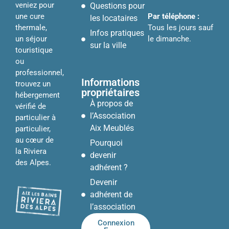
veniez pour
Questions pour
Par téléphone :
une cure
les locataires
Tous les jours sauf
thermale,
Infos pratiques
le dimanche.
un séjour
sur la ville
touristique
ou
professionnel,
Informations
trouvez un
propriétaires
hébergement
À propos de
vérifié de
l’Association
particulier à
Aix Meublés
particulier,
au cœur de
Pourquoi
la Riviera
devenir
des Alpes.
adhérent ?
Devenir
adhérent de
l’association
Connexion