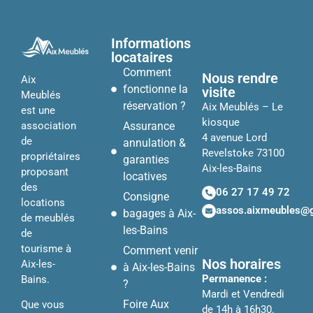
Informations
locataires
Comment
Nous rendre
Aix
fonctionne la
visite
Meublés
réservation ?
Aix Meublés – Le
est une
kiosque
Assurance
association
4 avenue Lord
de
annulation &
Revelstoke 73100
propriétaires
garanties
Aix-les-Bains
proposant
locatives
des
06 27 17 49 72
Consigne
locations
assos.aixmeubles@
bagages à Aix-
de meublés
les-Bains
de
tourisme à
Comment venir
Nos horaires
Aix-les-
à Aix-les-Bains
Permanence :
Bains.
?
Mardi et Vendredi
Foire Aux
Que vous
de 14h à 16h30.