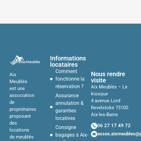
Informations
locataires
Comment
Nous rendre
Aix
fonctionne la
visite
Meublés
réservation ?
Aix Meublés – Le
est une
kiosque
Assurance
association
4 avenue Lord
de
annulation &
Revelstoke 73100
propriétaires
garanties
Aix-les-Bains
proposant
locatives
des
06 27 17 49 72
Consigne
locations
assos.aixmeubles@
bagages à Aix-
de meublés