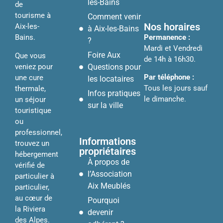
les-Bains
de
tourisme à
Comment venir
Nos horaires
Aix-les-
à Aix-les-Bains
Permanence :
Bains.
?
Mardi et Vendredi
Foire Aux
Que vous
de 14h à 16h30.
veniez pour
Questions pour
Par téléphone :
une cure
les locataires
Tous les jours sauf
thermale,
Infos pratiques
le dimanche.
un séjour
sur la ville
touristique
ou
professionnel,
Informations
trouvez un
propriétaires
hébergement
À propos de
vérifié de
l’Association
particulier à
Aix Meublés
particulier,
au cœur de
Pourquoi
la Riviera
devenir
des Alpes.