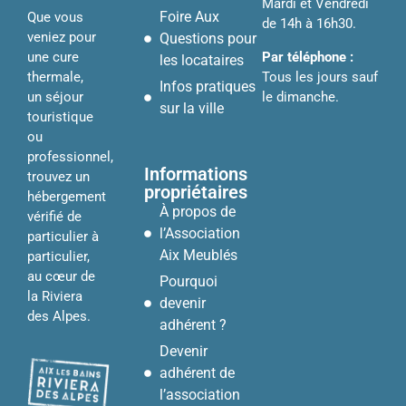
Mardi et Vendredi
Foire Aux
Que vous
de 14h à 16h30.
veniez pour
Questions pour
Par téléphone :
une cure
les locataires
Tous les jours sauf
thermale,
Infos pratiques
le dimanche.
un séjour
sur la ville
touristique
ou
professionnel,
Informations
trouvez un
propriétaires
hébergement
À propos de
vérifié de
l’Association
particulier à
Aix Meublés
particulier,
au cœur de
Pourquoi
la Riviera
devenir
des Alpes.
adhérent ?
Devenir
adhérent de
l’association