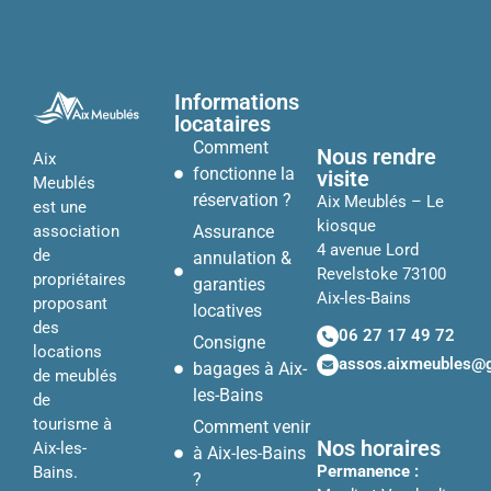
Informations
locataires
Comment
Nous rendre
Aix
fonctionne la
visite
Meublés
réservation ?
Aix Meublés – Le
est une
kiosque
Assurance
association
4 avenue Lord
de
annulation &
Revelstoke 73100
propriétaires
garanties
Aix-les-Bains
proposant
locatives
des
06 27 17 49 72
Consigne
locations
assos.aixmeubles@
bagages à Aix-
de meublés
les-Bains
de
tourisme à
Comment venir
Nos horaires
Aix-les-
à Aix-les-Bains
Permanence :
Bains.
?