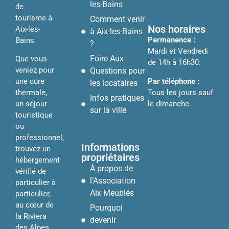
les-Bains
de
tourisme à
Comment venir
Nos horaires
Aix-les-
à Aix-les-Bains
Permanence :
Bains.
?
Mardi et Vendredi
Foire Aux
Que vous
de 14h à 16h30.
veniez pour
Questions pour
Par téléphone :
une cure
les locataires
Tous les jours sauf
thermale,
Infos pratiques
le dimanche.
un séjour
sur la ville
touristique
ou
professionnel,
Informations
trouvez un
propriétaires
hébergement
À propos de
vérifié de
l’Association
particulier à
Aix Meublés
particulier,
au cœur de
Pourquoi
la Riviera
devenir
des Alpes.