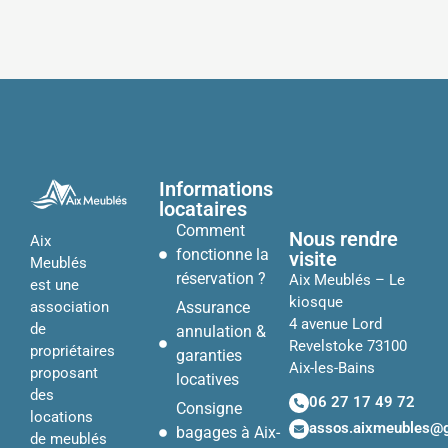
Informations
locataires
Comment
Nous rendre
Aix
fonctionne la
visite
Meublés
réservation ?
Aix Meublés – Le
est une
kiosque
Assurance
association
4 avenue Lord
de
annulation &
Revelstoke 73100
propriétaires
garanties
Aix-les-Bains
proposant
locatives
des
06 27 17 49 72
Consigne
locations
assos.aixmeubles@
bagages à Aix-
de meublés