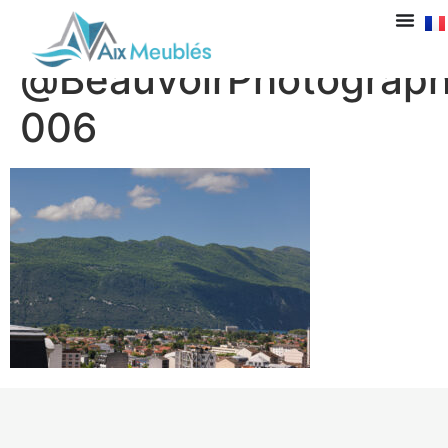
Immo-Labbe-
@BeauvoirPhotograph
006