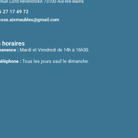
enue Lord Revelstoke 73100 Aix-les-Bains
6 27 17 49 72
ssos.aixmeubles@gmail.com
 horaires
anence :
Mardi et Vendredi de 14h à 16h30.
téléphone :
Tous les jours sauf le dimanche.