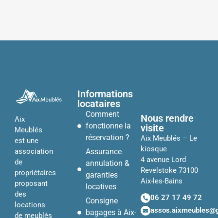
Informations
locataires
Comment
Nous rendre
Aix
fonctionne la
visite
Meublés
réservation ?
Aix Meublés – Le
est une
kiosque
Assurance
association
4 avenue Lord
de
annulation &
Revelstoke 73100
propriétaires
garanties
Aix-les-Bains
proposant
locatives
des
06 27 17 49 72
Consigne
locations
assos.aixmeubles@
bagages à Aix-
de meublés