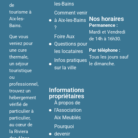
les-Bains
de
tourisme à
Comment venir
Nos horaires
Aix-les-
à Aix-les-Bains
Permanence :
Bains.
?
Mardi et Vendredi
Foire Aux
Que vous
de 14h à 16h30.
veniez pour
Questions pour
Par téléphone :
une cure
les locataires
Tous les jours sauf
thermale,
Infos pratiques
le dimanche.
un séjour
sur la ville
touristique
ou
professionnel,
Informations
trouvez un
propriétaires
hébergement
À propos de
vérifié de
l’Association
particulier à
Aix Meublés
particulier,
au cœur de
Pourquoi
la Riviera
devenir