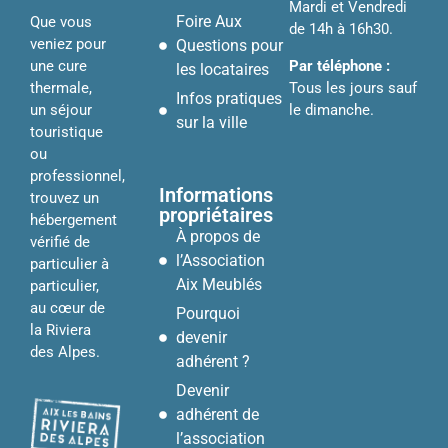
Mardi et Vendredi
Foire Aux
Que vous
de 14h à 16h30.
veniez pour
Questions pour
Par téléphone :
une cure
les locataires
Tous les jours sauf
thermale,
Infos pratiques
le dimanche.
un séjour
sur la ville
touristique
ou
professionnel,
Informations
trouvez un
propriétaires
hébergement
À propos de
vérifié de
l’Association
particulier à
Aix Meublés
particulier,
au cœur de
Pourquoi
la Riviera
devenir
des Alpes.
adhérent ?
Devenir
adhérent de
l’association