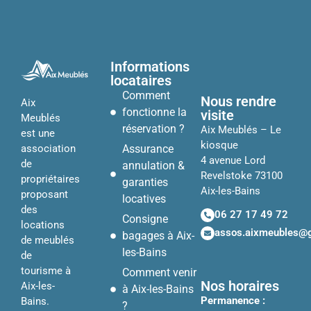
Informations
locataires
Comment
Nous rendre
Aix
fonctionne la
visite
Meublés
réservation ?
Aix Meublés – Le
est une
kiosque
Assurance
association
4 avenue Lord
de
annulation &
Revelstoke 73100
propriétaires
garanties
Aix-les-Bains
proposant
locatives
des
06 27 17 49 72
Consigne
locations
assos.aixmeubles@
bagages à Aix-
de meublés
les-Bains
de
tourisme à
Comment venir
Nos horaires
Aix-les-
à Aix-les-Bains
Permanence :
Bains.
?