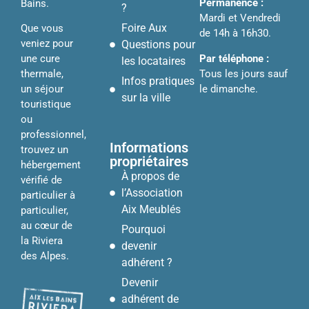
Permanence :
Bains.
?
Mardi et Vendredi
Foire Aux
Que vous
de 14h à 16h30.
veniez pour
Questions pour
Par téléphone :
une cure
les locataires
Tous les jours sauf
thermale,
Infos pratiques
le dimanche.
un séjour
sur la ville
touristique
ou
professionnel,
Informations
trouvez un
propriétaires
hébergement
À propos de
vérifié de
l’Association
particulier à
Aix Meublés
particulier,
au cœur de
Pourquoi
la Riviera
devenir
des Alpes.
adhérent ?
Devenir
adhérent de