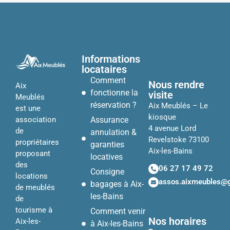
Informations
locataires
Comment
Nous rendre
Aix
fonctionne la
visite
Meublés
réservation ?
Aix Meublés – Le
est une
kiosque
Assurance
association
4 avenue Lord
de
annulation &
Revelstoke 73100
propriétaires
garanties
Aix-les-Bains
proposant
locatives
des
06 27 17 49 72
Consigne
locations
assos.aixmeubles@
bagages à Aix-
de meublés
les-Bains
de
tourisme à
Comment venir
Nos horaires
Aix-les-
à Aix-les-Bains