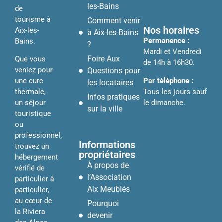
les-Bains
de
tourisme à
Comment venir
Nos horaires
Aix-les-
à Aix-les-Bains
Permanence :
Bains.
?
Mardi et Vendredi
Foire Aux
Que vous
de 14h à 16h30.
veniez pour
Questions pour
Par téléphone :
une cure
les locataires
Tous les jours sauf
thermale,
Infos pratiques
le dimanche.
un séjour
sur la ville
touristique
ou
professionnel,
Informations
trouvez un
propriétaires
hébergement
À propos de
vérifié de
l’Association
particulier à
Aix Meublés
particulier,
au cœur de
Pourquoi
la Riviera
devenir