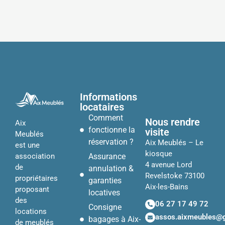
Informations
locataires
Comment
Nous rendre
Aix
fonctionne la
visite
Meublés
réservation ?
Aix Meublés – Le
est une
kiosque
Assurance
association
4 avenue Lord
de
annulation &
Revelstoke 73100
propriétaires
garanties
Aix-les-Bains
proposant
locatives
des
06 27 17 49 72
Consigne
locations
assos.aixmeubles@
bagages à Aix-
de meublés