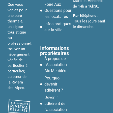
Mardi et Vendredi
Foire Aux
Que vous
de 14h à 16h30.
veniez pour
Questions pour
Par téléphone :
une cure
les locataires
Tous les jours sauf
thermale,
Infos pratiques
le dimanche.
un séjour
sur la ville
touristique
ou
professionnel,
Informations
trouvez un
propriétaires
hébergement
À propos de
vérifié de
l’Association
particulier à
Aix Meublés
particulier,
au cœur de
Pourquoi
la Riviera
devenir
des Alpes.
adhérent ?
Devenir
adhérent de
l’association