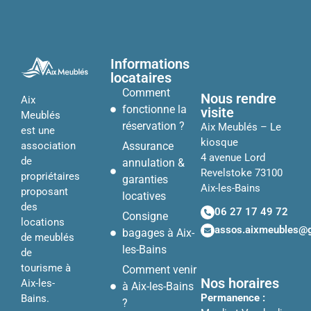
Informations
locataires
Comment
Nous rendre
Aix
fonctionne la
visite
Meublés
réservation ?
Aix Meublés – Le
est une
kiosque
Assurance
association
4 avenue Lord
de
annulation &
Revelstoke 73100
propriétaires
garanties
Aix-les-Bains
proposant
locatives
des
06 27 17 49 72
Consigne
locations
assos.aixmeubles@
bagages à Aix-
de meublés
les-Bains
de
tourisme à
Comment venir
Nos horaires
Aix-les-
à Aix-les-Bains
Permanence :
Bains.
?