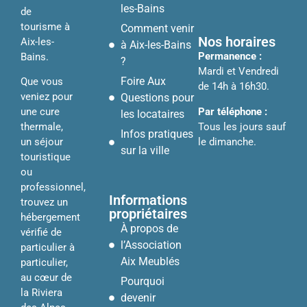
les-Bains
de
tourisme à
Comment venir
Nos horaires
Aix-les-
à Aix-les-Bains
Permanence :
Bains.
?
Mardi et Vendredi
Foire Aux
Que vous
de 14h à 16h30.
veniez pour
Questions pour
Par téléphone :
une cure
les locataires
Tous les jours sauf
thermale,
Infos pratiques
le dimanche.
un séjour
sur la ville
touristique
ou
professionnel,
Informations
trouvez un
propriétaires
hébergement
À propos de
vérifié de
l’Association
particulier à
Aix Meublés
particulier,
au cœur de
Pourquoi
la Riviera
devenir