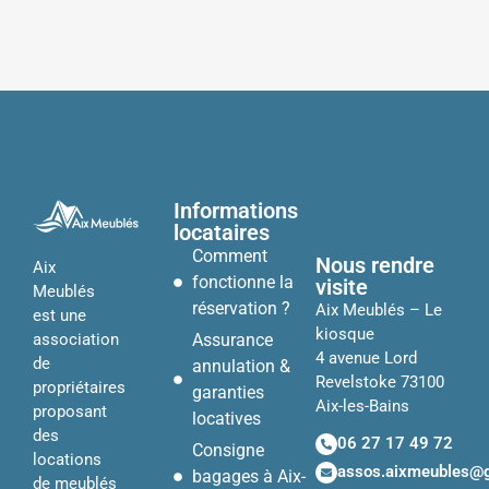
Informations
locataires
Comment
Nous rendre
Aix
fonctionne la
visite
Meublés
réservation ?
Aix Meublés – Le
est une
kiosque
Assurance
association
4 avenue Lord
de
annulation &
Revelstoke 73100
propriétaires
garanties
Aix-les-Bains
proposant
locatives
des
06 27 17 49 72
Consigne
locations
assos.aixmeubles@
bagages à Aix-
de meublés