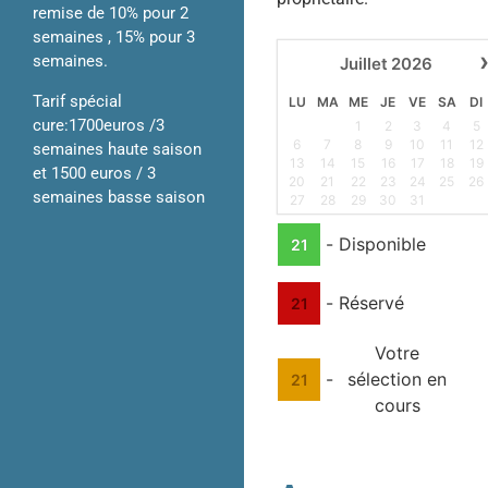
remise de 10% pour 2
semaines , 15% pour 3
semaines.
Juillet
2026
Tarif spécial
LU
MA
ME
JE
VE
SA
DI
cure:1700euros /3
1
2
3
4
5
6
7
8
9
10
11
12
semaines haute saison
13
14
15
16
17
18
19
et 1500 euros / 3
20
21
22
23
24
25
26
semaines basse saison
27
28
29
30
31
-
Disponible
21
-
Réservé
21
Votre
-
sélection en
21
cours