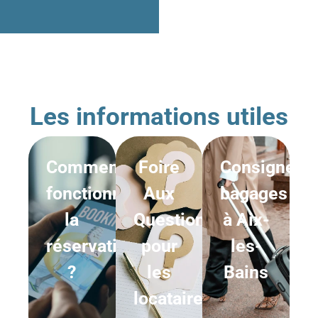
Les informations utiles
Comment
Foire
Consigne
fonctionne
Aux
bagages
la
Questions
à Aix-
réservation
pour
les-
?
les
Bains
locataires