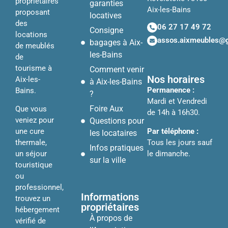
propriétaires
garanties
Aix-les-Bains
proposant
locatives
des
06 27 17 49 72
Consigne
locations
assos.aixmeubles@
bagages à Aix-
de meublés
les-Bains
de
tourisme à
Comment venir
Nos horaires
Aix-les-
à Aix-les-Bains
Permanence :
Bains.
?
Mardi et Vendredi
Foire Aux
Que vous
de 14h à 16h30.
veniez pour
Questions pour
Par téléphone :
une cure
les locataires
Tous les jours sauf
thermale,
Infos pratiques
le dimanche.
un séjour
sur la ville
touristique
ou
professionnel,
Informations
trouvez un
propriétaires
hébergement
À propos de
vérifié de