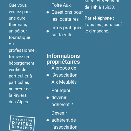
Mardi et Vendredi
Foire Aux
Que vous
de 14h à 16h30.
veniez pour
Questions pour
Par téléphone :
une cure
les locataires
Tous les jours sauf
thermale,
Infos pratiques
le dimanche.
un séjour
sur la ville
touristique
ou
professionnel,
Informations
trouvez un
propriétaires
hébergement
À propos de
vérifié de
l’Association
particulier à
Aix Meublés
particulier,
au cœur de
Pourquoi
la Riviera
devenir
des Alpes.
adhérent ?
Devenir
adhérent de
l’association