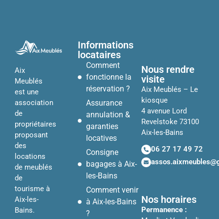
Informations
locataires
Comment
Nous rendre
Aix
fonctionne la
visite
Meublés
réservation ?
Aix Meublés – Le
est une
kiosque
Assurance
association
4 avenue Lord
de
annulation &
Revelstoke 73100
propriétaires
garanties
Aix-les-Bains
proposant
locatives
des
06 27 17 49 72
Consigne
locations
assos.aixmeubles@
bagages à Aix-
de meublés
les-Bains
de
tourisme à
Comment venir
Nos horaires
Aix-les-
à Aix-les-Bains
Permanence :
Bains.
?