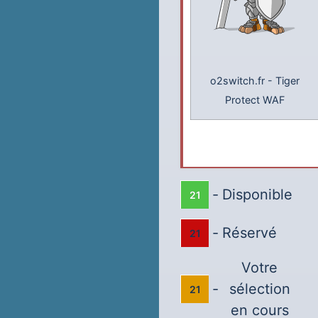
o2switch.fr
-
Tiger
Protect WAF
-
Disponible
21
-
Réservé
21
Votre
-
sélection
21
en cours