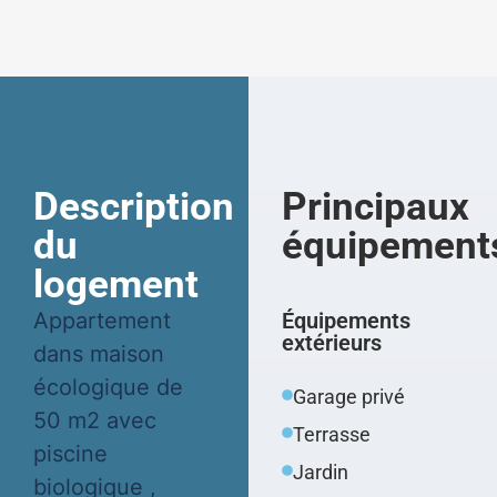
Description
Principaux
du
équipement
logement
Appartement
Équipements
extérieurs
dans maison
écologique de
Garage privé
50 m2 avec
Terrasse
piscine
Jardin
biologique ,