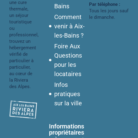
une cure
Par téléphone :
Bains
thermale,
Tous les jours sauf
un séjour
Comment
le dimanche.
touristique
venir à Aix-
ou
les-Bains ?
professionnel,
trouvez un
Foire Aux
hébergement
vérifié de
Questions
particulier à
pour les
particulier,
locataires
au cœur de
la Riviera
Infos
des Alpes.
pratiques
sur la ville
Informations
propriétaires