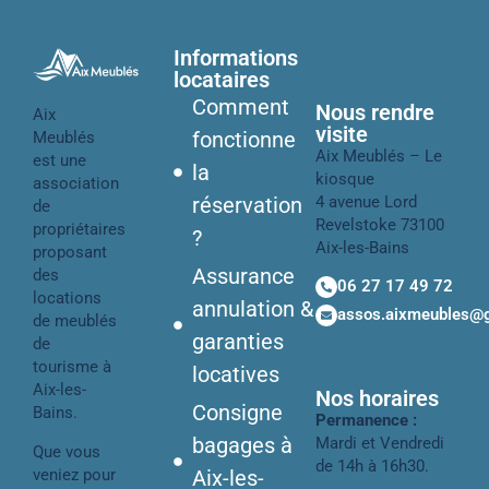
Informations
locataires
Comment
Nous rendre
Aix
visite
fonctionne
Meublés
Aix Meublés – Le
est une
la
kiosque
association
réservation
4 avenue Lord
de
Revelstoke 73100
propriétaires
?
Aix-les-Bains
proposant
Assurance
des
06 27 17 49 72
locations
annulation &
assos.aixmeubles@
de meublés
garanties
de
tourisme à
locatives
Aix-les-
Nos horaires
Consigne
Bains.
Permanence :
bagages à
Mardi et Vendredi
Que vous
de 14h à 16h30.
veniez pour
Aix-les-