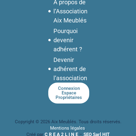
À propos de
l’Association
Aix Meublés
Pourquoi
devenir
adhérent ?
Devenir
adhérent de
l’association
Connexion
Espace
Propriétaires
Copyright © 2026 Aix Meublés. Tous droits réservés.
Mentions légales
.
Créé par
C R E A 2 L I N E
–
SEO Sarl HIT