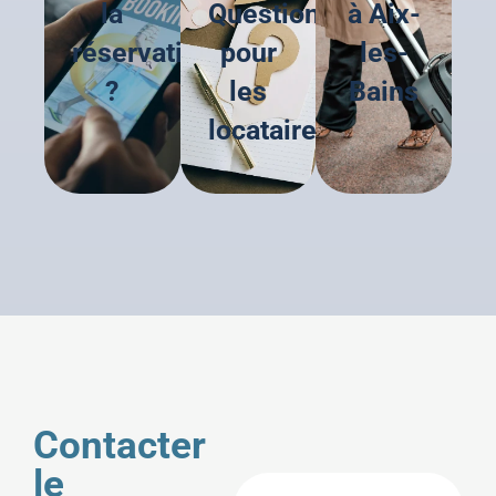
la
Questions
à Aix-
réservation
pour
les-
?
les
Bains
locataires
Contacter
le