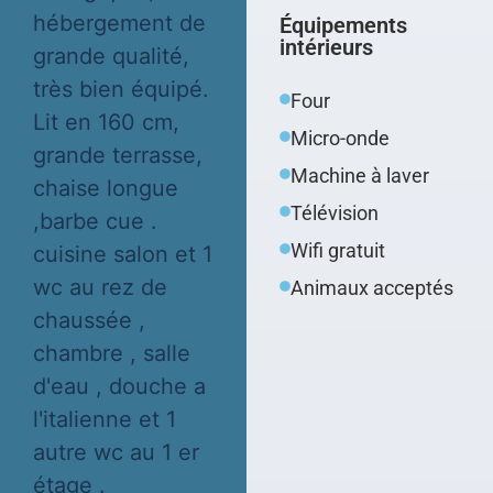
hébergement de
Équipements
intérieurs
grande qualité,
très bien équipé.
Four
Lit en 160 cm,
Micro-onde
grande terrasse,
Machine à laver
chaise longue
Télévision
,barbe cue .
Wifi gratuit
cuisine salon et 1
wc au rez de
Animaux acceptés
chaussée ,
chambre , salle
d'eau , douche a
l'italienne et 1
autre wc au 1 er
étage .