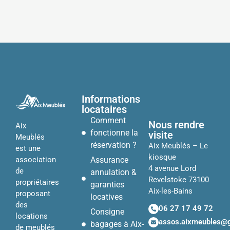
Informations
locataires
Comment
Nous rendre
Aix
fonctionne la
visite
Meublés
réservation ?
Aix Meublés – Le
est une
kiosque
Assurance
association
4 avenue Lord
de
annulation &
Revelstoke 73100
propriétaires
garanties
Aix-les-Bains
proposant
locatives
des
06 27 17 49 72
Consigne
locations
assos.aixmeubles@
bagages à Aix-
de meublés