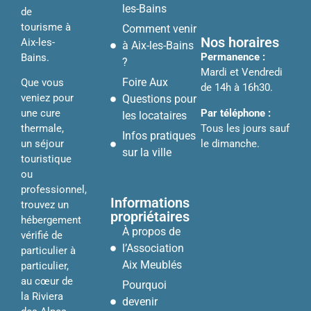
les-Bains
de
tourisme à
Comment venir
Nos horaires
Aix-les-
à Aix-les-Bains
Permanence :
Bains.
?
Mardi et Vendredi
Foire Aux
Que vous
de 14h à 16h30.
veniez pour
Questions pour
Par téléphone :
une cure
les locataires
Tous les jours sauf
thermale,
Infos pratiques
le dimanche.
un séjour
sur la ville
touristique
ou
professionnel,
Informations
trouvez un
propriétaires
hébergement
À propos de
vérifié de
l’Association
particulier à
Aix Meublés
particulier,
au cœur de
Pourquoi
la Riviera
devenir