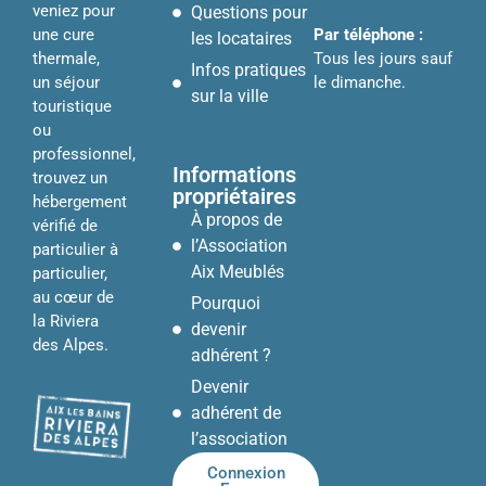
veniez pour
Questions pour
Par téléphone :
une cure
les locataires
Tous les jours sauf
thermale,
Infos pratiques
le dimanche.
un séjour
sur la ville
touristique
ou
professionnel,
Informations
trouvez un
propriétaires
hébergement
À propos de
vérifié de
l’Association
particulier à
Aix Meublés
particulier,
au cœur de
Pourquoi
la Riviera
devenir
des Alpes.
adhérent ?
Devenir
adhérent de
l’association
Connexion