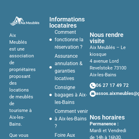
Informations
locataires
Comment
Nous rendre
Aix
fonctionne la
visite
Meublés
réservation ?
Aix Meublés – Le
est une
kiosque
Assurance
association
4 avenue Lord
de
annulation &
Revelstoke 73100
propriétaires
garanties
Aix-les-Bains
proposant
locatives
des
06 27 17 49 72
Consigne
locations
assos.aixmeubles@
bagages à Aix-
de meublés
les-Bains
de
tourisme à
Comment venir
Nos horaires
Aix-les-
à Aix-les-Bains
Permanence :
Bains.
?
Mardi et Vendredi
Foire Aux
Que vous
de 14h à 16h30.