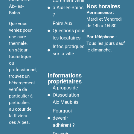
Comment venir
Nos horaires
Aix-les-
à Aix-les-Bains
Permanence :
Bains.
?
Mardi et Vendredi
Foire Aux
Que vous
de 14h à 16h30.
veniez pour
Questions pour
Par téléphone :
une cure
les locataires
Tous les jours sauf
thermale,
Infos pratiques
le dimanche.
un séjour
sur la ville
touristique
ou
professionnel,
Informations
trouvez un
propriétaires
hébergement
À propos de
vérifié de
l’Association
particulier à
Aix Meublés
particulier,
au cœur de
Pourquoi
la Riviera
devenir
des Alpes.
adhérent ?
Devenir