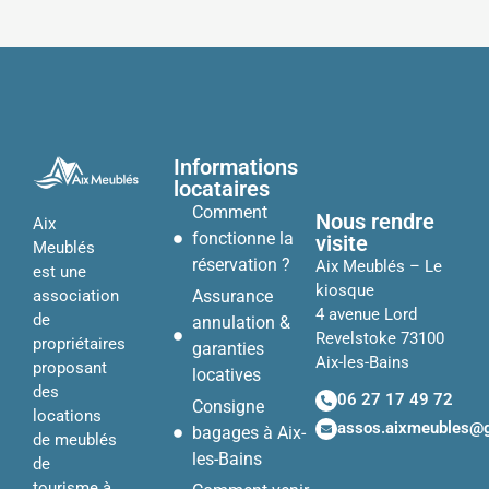
Informations
locataires
Comment
Nous rendre
Aix
fonctionne la
visite
Meublés
réservation ?
Aix Meublés – Le
est une
kiosque
Assurance
association
4 avenue Lord
de
annulation &
Revelstoke 73100
propriétaires
garanties
Aix-les-Bains
proposant
locatives
des
06 27 17 49 72
Consigne
locations
assos.aixmeubles@
bagages à Aix-
de meublés
les-Bains
de
tourisme à