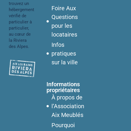
trouvez un
Foire Aux
hébergement
vérifié de
Questions
particulier à
pour les
particulier,
locataires
au cœur de
la Riviera
Infos
des Alpes.
pratiques
sur la ville
Informations
propriétaires
À propos de
l’Association
Aix Meublés
Pourquoi