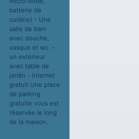
micro-onde,
batterie de
cuisine) - Une
salle de bain
avec douche,
vasque et wc. -
un extérieur
avec table de
jardin - internet
gratuit Une place
de parking
gratuite vous est
réservée le long
de la maison.