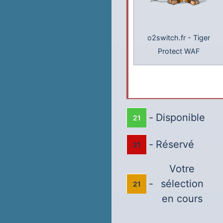
o2switch.fr
-
Tiger
Protect WAF
-
Disponible
21
-
Réservé
21
Votre
-
sélection
21
en cours