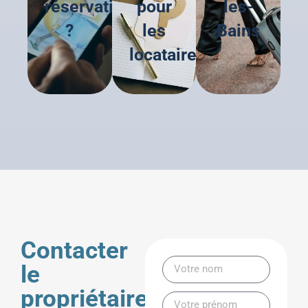
réservation
pour
les-
?
les
Bains
locataires
Contacter
le
propriétaire