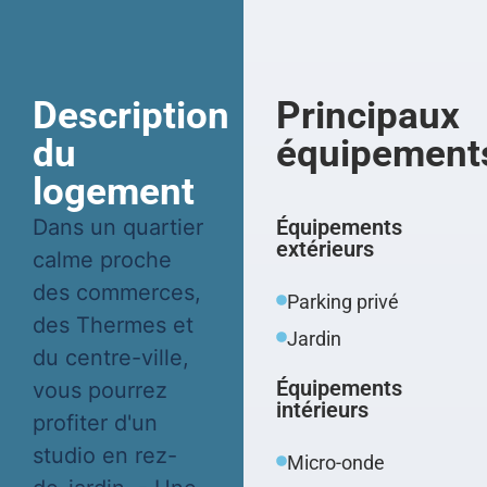
Description
Principaux
du
équipement
logement
Dans un quartier
Équipements
extérieurs
calme proche
des commerces,
Parking privé
des Thermes et
Jardin
du centre-ville,
Équipements
vous pourrez
intérieurs
profiter d'un
studio en rez-
Micro-onde