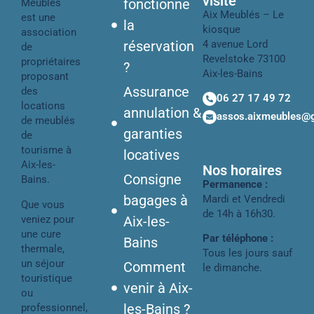
visite
fonctionne
Meublés
Aix Meublés – Le
est une
la
kiosque
association
réservation
4 avenue Lord
de
Revelstoke 73100
propriétaires
?
Aix-les-Bains
proposant
Assurance
des
06 27 17 49 72
locations
annulation &
assos.aixmeubles@
de meublés
garanties
de
tourisme à
locatives
Aix-les-
Nos horaires
Consigne
Bains.
Permanence :
bagages à
Mardi et Vendredi
Que vous
de 14h à 16h30.
veniez pour
Aix-les-
une cure
Par téléphone :
Bains
thermale,
Tous les jours sauf
un séjour
Comment
le dimanche.
touristique
venir à Aix-
ou
les-Bains ?
professionnel,