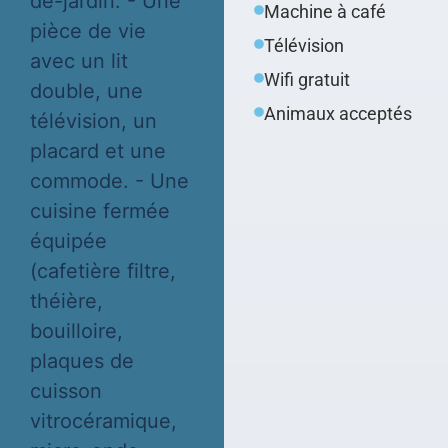
de-jardin. - Une
Machine à café
pièce de vie
Télévision
avec un lit
Wifi gratuit
double, une
Animaux acceptés
télévision, un
placard et une
commode. - Une
cuisine fermée
équipée
(cafetière filtre,
théière,
bouilloire,
plaques de
cuisson
vitrocéramique,