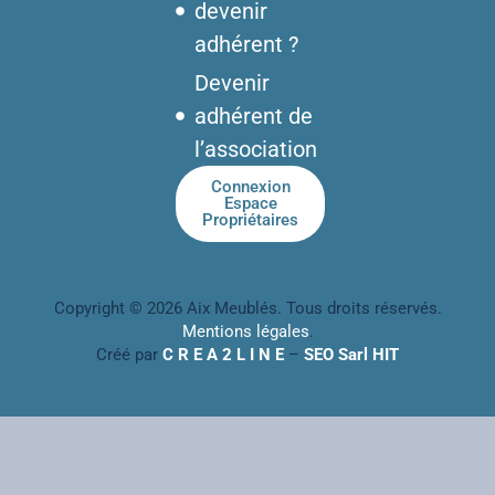
devenir
adhérent ?
Devenir
adhérent de
l’association
Connexion
Espace
Propriétaires
Copyright © 2026 Aix Meublés. Tous droits réservés.
Mentions légales
.
Créé par
C R E A 2 L I N E
–
SEO Sarl HIT