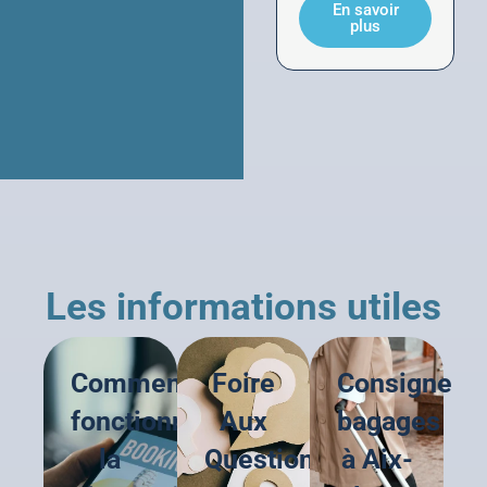
En savoir
plus
Les informations utiles
Comment
Foire
Consigne
fonctionne
Aux
bagages
la
Questions
à Aix-