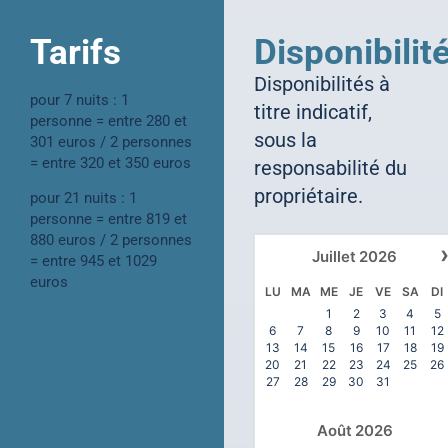
Tarifs
Disponibilit
Disponibilités à
pour 7 nuits : 1
titre indicatif,
personne = entre 280 et
sous la
301 euros / 2 personnes
= entre 320 et 350 euros
responsabilité du
propriétaire.
pour 21 nuits : 1
personne = entre 819 et
880 euros / 2 personnes
Juillet
2026
= entre 945 et 1029
euros
LU
MA
ME
JE
VE
SA
DI
1
2
3
4
5
6
7
8
9
10
11
12
13
14
15
16
17
18
19
20
21
22
23
24
25
26
27
28
29
30
31
Août
2026